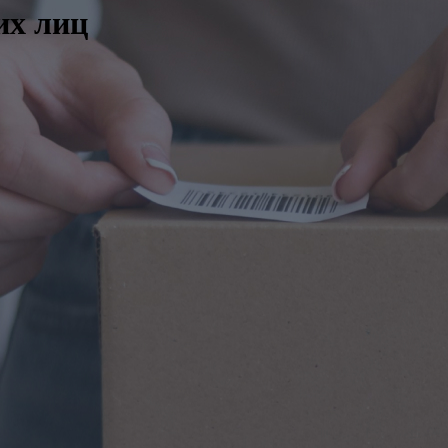
их лиц