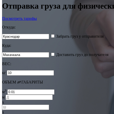
Отправка груза для физическ
Посмотреть тарифы
Откуда:
Забрать груз у отправителя
Куда:
Доставить груз до получателя
ВЕС:
кг
ОБЪЕМ
⇄
ГАБАРИТЫ
3
м
м
x
x