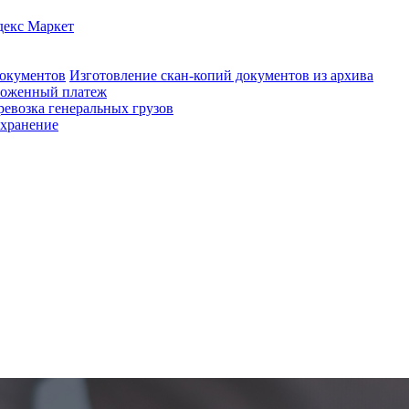
декс Маркет
документов
Изготовление скан-копий документов из архива
оженный платеж
ревозка генеральных грузов
 хранение