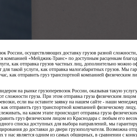
ок России, осуществляющих доставку грузов разной сложности,
ся компанией «Мейджик-Транс» по доступным расценкам благодар
ги, как отправка грузов частных лиц, дополнительно можно офор
 для такой услуги, как отправка малогабаритных грузов. Мы гар
йчас, как отправить груз транспортной компанией физическим 
дером на рынке грузоперевозок России, оказывая такую услугу,
 от сложности груза. При этом отправка груза физическим лицо
евозки, если вы оставите заявку на нашем сайте - наши менедже
, как отправить груз транспортной компанией физическому лицу
леживать, на каком этапе происходит отправка груза физически
править груз физическим лицом из Краснодара с любым его весо
дного списка доступных для выбора направлений, мы гарантируе
дирования до доставки до двери грузополучателя. Возможна отп
ых у нас является одним из самых обширных, в сравнении с кон