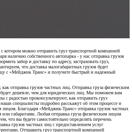
 с котором можно отправить груз транспортной компанией
я наличию собственного автопарка - у нас отправка грузов
мить забор и доставку по адресу, застраховать груз,
антируем, что доставка малогабаритных грузов будет
лицу с «Мейджик Транс» и получите быстрый и надежный
 как отправка грузов частных лиц. Отправка груза физическим
м будет дешевле, чем для юридических лиц. Мы поможем вам
ры с радостью проконсультируют, как отправить груз
, наши специалисты подробно расскажут об этом процессе и
м лицом. Благодаря «Мейджик-Транс» отправка грузов частных
м или габаритами. Любая отправка груза физическим лицом
м, что вы будете самостоятельно определять перечень
равка грузов частных лиц с предоставлением услуг
курентами. Отправить груз транспортной компанией