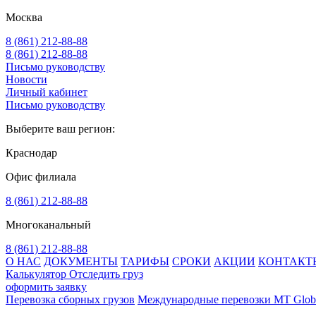
Москва
8 (861) 212-88-88
8 (861) 212-88-88
Письмо руководству
Новости
Личный кабинет
Письмо руководству
Выберите ваш регион:
Краснодар
Офис филиала
8 (861) 212-88-88
Многоканальный
8 (861) 212-88-88
О НАС
ДОКУМЕНТЫ
ТАРИФЫ
СРОКИ
АКЦИИ
КОНТАКТ
Калькулятор
Отследить груз
оформить заявку
Перевозка сборных грузов
Международные перевозки MT Glob