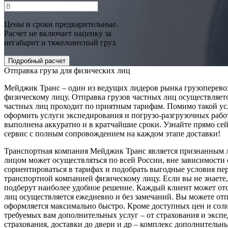
Цены и сроки предварительные.
Расчет не включает наценку за
негабарит и тяжеловесный груз.
Отправка груза для физических лиц
Мейджик Транс – один из ведущих лидеров рынка грузоперевоз
физическому лицу. Отправка грузов частных лиц осуществляет
частных лиц проходит по приятным тарифам. Помимо такой услу
оформить услуги экспедирования и погрузо-разгрузочных работ
выполнена аккуратно и в кратчайшие сроки. Узнайте прямо се
сервис с полным сопровождением на каждом этапе доставки!
Транспортная компания Мейджик Транс является признанным ли
лицом может осуществляться по всей России, вне зависимости
сориентироваться в тарифах и подобрать выгодные условия пер
транспортной компанией физическому лицу. Если вы не знаете
подберут наиболее удобное решение. Каждый клиент может отс
лиц осуществляется ежедневно и без замечаний. Вы можете от
оформляется максимально быстро. Кроме доступных цен и соли
требуемых вам дополнительных услуг – от страхования и экспе
страхования, доставки до двери и др – комплекс дополнительн