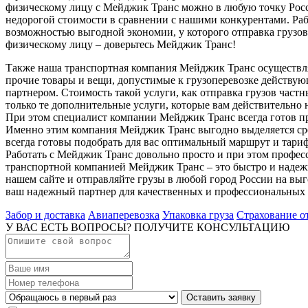
физическому лицу с Мейджик Транс можно в любую точку Росс
недорогой стоимости в сравнении с нашими конкурентами. Рабо
возможностью выгодной экономии, у которого отправка грузо
физическому лицу – доверьтесь Мейджик Транс!
Также наша транспортная компания Мейджик Транс осуществля
прочие товары и вещи, допустимые к грузоперевозке действую
партнером. Стоимость такой услуги, как отправка грузов частн
только те дополнительные услуги, которые вам действительно 
При этом специалист компании Мейджик Транс всегда готов пр
Именно этим компания Мейджик Транс выгодно выделяется сре
всегда готовы подобрать для вас оптимальный маршрут и тариф
Работать с Мейджик Транс довольно просто и при этом профес
транспортной компанией Мейджик Транс – это быстро и надежн
нашем сайте и отправляйте грузы в любой город России на вы
ваш надежный партнер для качественных и профессиональных г
Забор и доставка
Авиаперевозка
Упаковка груза
Страхование о
У ВАС ЕСТЬ ВОПРОСЫ? ПОЛУЧИТЕ КОНСУЛЬТАЦИЮ
Оставить заявку