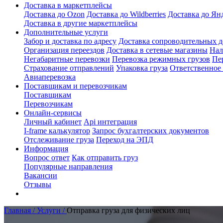
Доставка в маркетплейсы
Доставка до Ozon
Доставка до Wildberries
Доставка до Ян
Доставка в другие маркетплейсы
Дополнительные услуги
Забор и доставка по адресу
Доставка сопроводительных 
Организация переездов
Доставка в сетевые магазины
Нал
Негабаритные перевозки
Перевозка режимных грузов
Пе
Страхование отправлений
Упаковка груза
Ответственное
Авиаперевозка
Поставщикам и перевозчикам
Поставщикам
Перевозчикам
Онлайн-сервисы
Личный кабинет
Api интеграция
I-frame калькулятор
Запрос бухгалтерских документов
Отслеживание груза
Переход на ЭПД
Информация
Вопрос ответ
Как отправить груз
Популярные направления
Вакансии
Отзывы
Главная /
Услуги /
Отправка груза для физических лиц