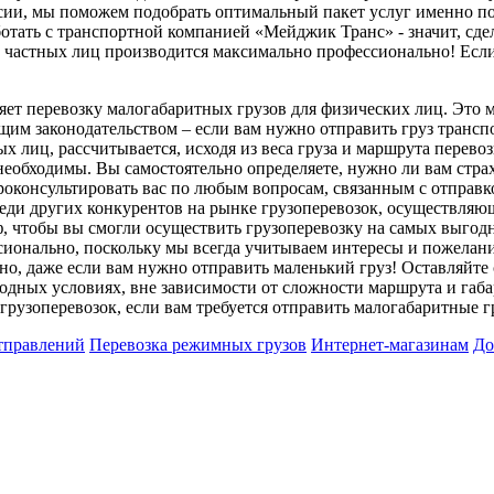
ии, мы поможем подобрать оптимальный пакет услуг именно по
тать с транспортной компанией «Мейджик Транс» - значит, сдел
в частных лиц производится максимально профессионально! Есл
ет перевозку малогабаритных грузов для физических лиц. Это м
щим законодательством – если вам нужно отправить груз транс
ых лиц, рассчитывается, исходя из веса груза и маршрута перев
необходимы. Вы самостоятельно определяете, нужно ли вам страх
оконсультировать вас по любым вопросам, связанным с отправк
ди других конкурентов на рынке грузоперевозок, осуществляю
, чтобы вы смогли осуществить грузоперевозку на самых выгодны
сионально, поскольку мы всегда учитываем интересы и пожелани
о, даже если вам нужно отправить маленький груз! Оставляйте 
годных условиях, вне зависимости от сложности маршрута и габ
рузоперевозок, если вам требуется отправить малогабаритные г
тправлений
Перевозка режимных грузов
Интернет-магазинам
До