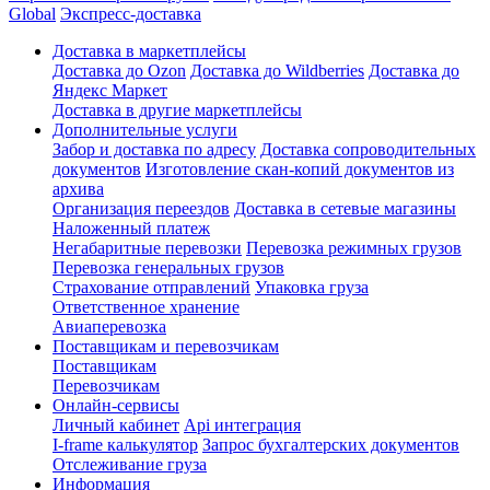
Global
Экспресс-доставка
Доставка в маркетплейсы
Доставка до Ozon
Доставка до Wildberries
Доставка до
Яндекс Маркет
Доставка в другие маркетплейсы
Дополнительные услуги
Забор и доставка по адресу
Доставка сопроводительных
документов
Изготовление скан-копий документов из
архива
Организация переездов
Доставка в сетевые магазины
Наложенный платеж
Негабаритные перевозки
Перевозка режимных грузов
Перевозка генеральных грузов
Страхование отправлений
Упаковка груза
Ответственное хранение
Авиаперевозка
Поставщикам и перевозчикам
Поставщикам
Перевозчикам
Онлайн-сервисы
Личный кабинет
Api интеграция
I-frame калькулятор
Запрос бухгалтерских документов
Отслеживание груза
Информация