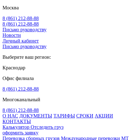
Москва
8 (861) 212-88-88
8 (861) 212-88-88
Письмо руководству
Новости
Личный кабинет
Письмо руководству
Выберите ваш регион:
Краснодар
Офис филиала
8 (861) 212-88-88
Многоканальный
8 (861) 212-88-88
О НАС
ДОКУМЕНТЫ
ТАРИФЫ
СРОКИ
АКЦИИ
КОНТАКТЫ
Калькулятор
Отследить груз
оформить заявку
Перевозка сборных грузов
Международные перевозки MT